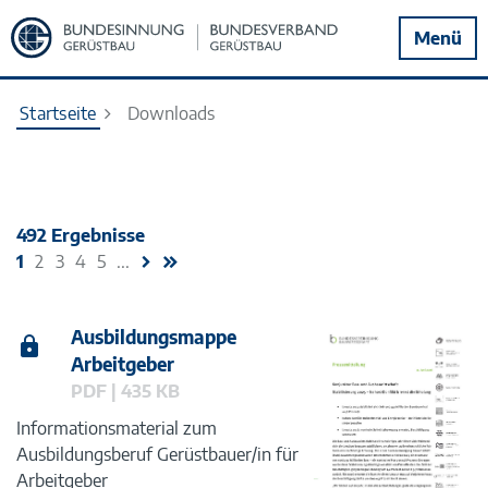
Zur
Menü
Startseite
Startseite
Downloads
492 Ergebnisse
1
2
3
4
5
...
Ausbildungsmappe
Arbeitgeber
PDF | 435 KB
Informationsmaterial zum
Ausbildungsberuf Gerüstbauer/in für
Arbeitgeber