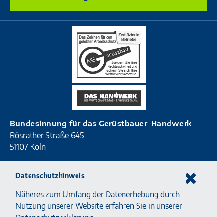
Bundesinnung für das Gerüstbauer-Handwerk
Rösrather Straße 645
51107 Köln
T
0221 87060 - 0
F
0221 87060 - 90
Datenschutzhinweis
E
info@geruestbauhandwerk.de
Näheres zum Umfang der Datenerhebung durch
Nutzung unserer Website erfahren Sie in unserer