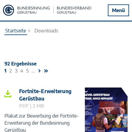
Zur
Menü
Startseite
Startseite
Downloads
92 Ergebnisse
1
2
3
4
5
...
Fortnite-Erweiterung
Gerüstbau
PDF | 2 MB
Plakat zur Bewerbung der Fortnite-
Erweiterung der Bundesinnung
Gerüstbau