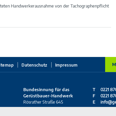
eiteten Handwerkerausnahme von der Tachographenpflicht
M
itemap
Datenschutz
Impressum
Bundesinnung für das
T
0221 87
Gerüstbauer-Handwerk
F
0221 87
Rösrather Straße 645
E
info@g
51107 Köln