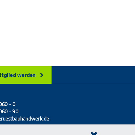
itglied werden
060 - 0
060 - 90
eruestbauhandwerk.de