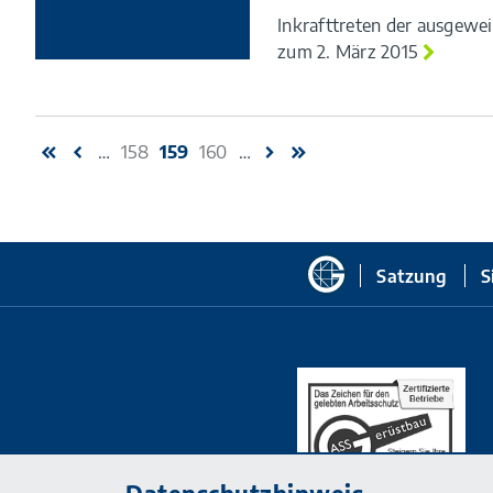
Inkrafttreten der ausgew
zum 2. März 2015
…
158
159
160
…
Zur
Satzung
S
Startseite