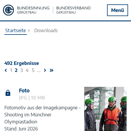
Zur
Menü
Startseite
Startseite
Downloads
492 Ergebnisse
1
2
3
4
5
...
Foto
JPG | 10 MB
Fotomotiv aus der Imagekampagne -
Shooting im Münchner
Olympiastadion
Stand: Juni 2026